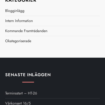
g
KATEGORIER
e
Blogginlägg
r
Intern Information
i
Kommande Framträdanden
Okategoriserade
n
g
SENASTE INLÄGGEN
Terminsstart – HT-26
Vårkonsert 16/5