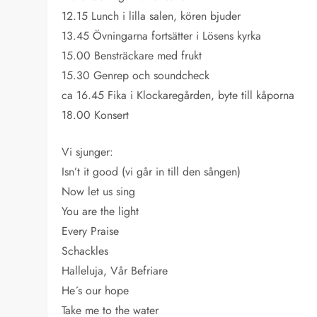
12.15 Lunch i lilla salen, kören bjuder
13.45 Övningarna fortsätter i Lösens kyrka
15.00 Bensträckare med frukt
15.30 Genrep och soundcheck
ca 16.45 Fika i Klockaregården, byte till kåporna
18.00 Konsert
Vi sjunger:
Isn’t it good (vi går in till den sången)
Now let us sing
You are the light
Every Praise
Schackles
Halleluja, Vår Befriare
He´s our hope
Take me to the water