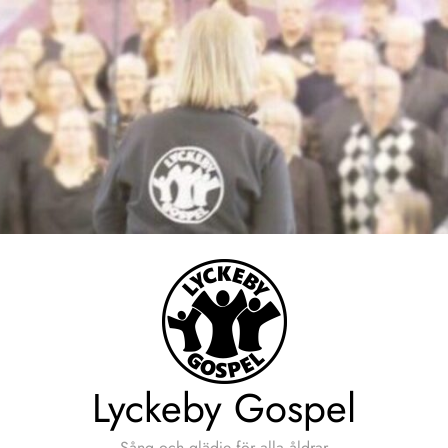
Lyckeby Gospel
Sång och glädje för alla åldrar