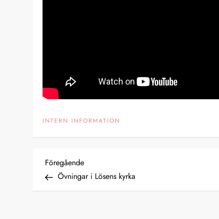
INTERN INFORMATION
I
Föregående
Föregående
inlägg
Övningar i Lösens kyrka
n
l