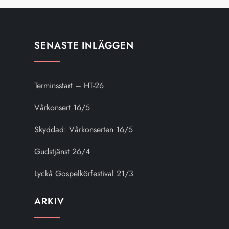
ä
g
SENASTE INLÄGGEN
g
s
Terminsstart – HT-26
n
Vårkonsert 16/5
Skyddad: Vårkonserten 16/5
a
Gudstjänst 26/4
v
Lyckå Gospelkörfestival 21/3
i
ARKIV
Arkiv
g