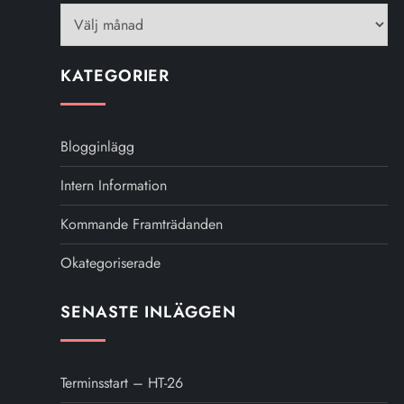
e
r
KATEGORIER
i
n
Blogginlägg
g
Intern Information
Kommande Framträdanden
Okategoriserade
SENASTE INLÄGGEN
Terminsstart – HT-26