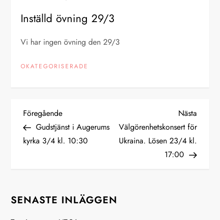
Inställd övning 29/3
Vi har ingen övning den 29/3
OKATEGORISERADE
I
Föregående
Nästa
Föregående
Nästa
inlägg
inlägg
Gudstjänst i Augerums
Välgörenhetskonsert för
n
kyrka 3/4 kl. 10:30
Ukraina. Lösen 23/4 kl.
17:00
l
ä
SENASTE INLÄGGEN
g