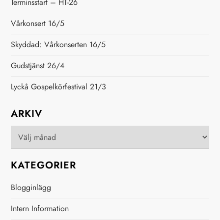
Terminsstart – HT-26
g
Vårkonsert 16/5
s
Skyddad: Vårkonserten 16/5
n
Gudstjänst 26/4
a
Lyckå Gospelkörfestival 21/3
v
ARKIV
i
Arkiv
g
KATEGORIER
e
Blogginlägg
r
Intern Information