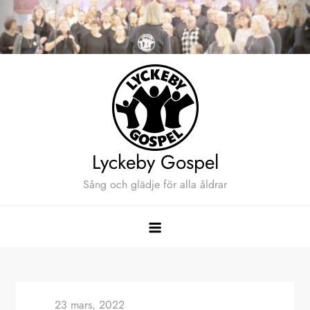
Hoppa
till
innehåll
Lyckeby Gospel
Sång och glädje för alla åldrar