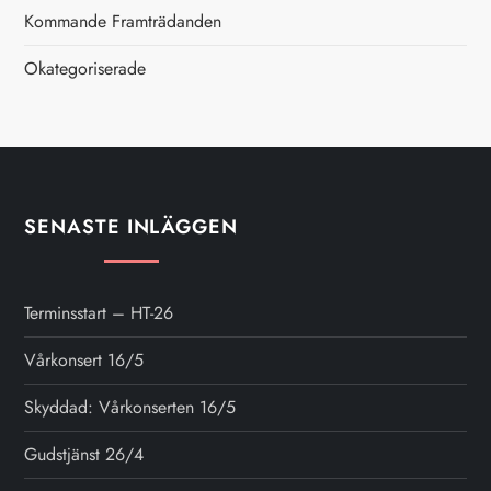
i
Kommande Framträdanden
n
Okategoriserade
g
SENASTE INLÄGGEN
Terminsstart – HT-26
Vårkonsert 16/5
Skyddad: Vårkonserten 16/5
Gudstjänst 26/4