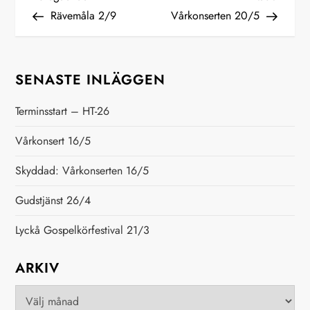
I
inlägg
inlägg
Rävemåla 2/9
Vårkonserten 20/5
n
l
SENASTE INLÄGGEN
ä
Terminsstart – HT-26
g
Vårkonsert 16/5
g
Skyddad: Vårkonserten 16/5
s
Gudstjänst 26/4
n
Lyckå Gospelkörfestival 21/3
a
ARKIV
v
Arkiv