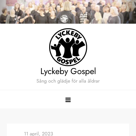
Hoppa
till
innehåll
Lyckeby Gospel
Sång och glädje för alla åldrar