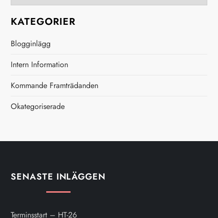
i
KATEGORIER
g
Blogginlägg
e
Intern Information
r
Kommande Framträdanden
i
Okategoriserade
n
g
SENASTE INLÄGGEN
Terminsstart – HT-26