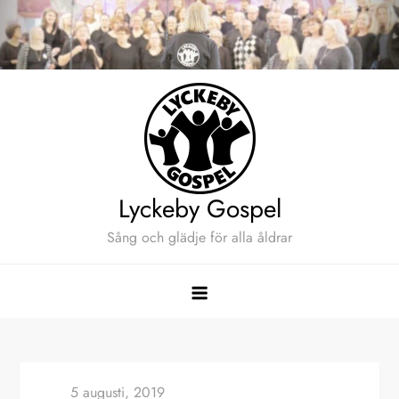
Hoppa
till
innehåll
Lyckeby Gospel
Sång och glädje för alla åldrar