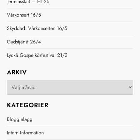
g
Terminsstart – HT-26
g
Vårkonsert 16/5
s
Skyddad: Vårkonserten 16/5
Gudstjänst 26/4
n
Lyckå Gospelkörfestival 21/3
a
ARKIV
v
Arkiv
i
g
KATEGORIER
e
Blogginlägg
r
Intern Information