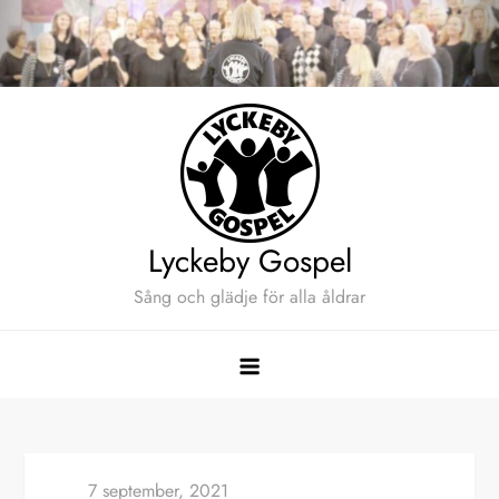
Hoppa
till
innehåll
Lyckeby Gospel
Sång och glädje för alla åldrar