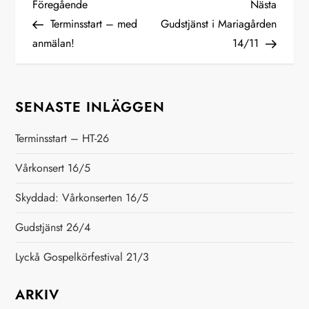
I
Föregående
Nästa
Föregående
Nästa
inlägg
inlägg
Terminsstart – med
Gudstjänst i Mariagården
n
anmälan!
14/11
l
ä
SENASTE INLÄGGEN
g
Terminsstart – HT-26
g
Vårkonsert 16/5
s
Skyddad: Vårkonserten 16/5
Gudstjänst 26/4
n
Lyckå Gospelkörfestival 21/3
a
ARKIV
v