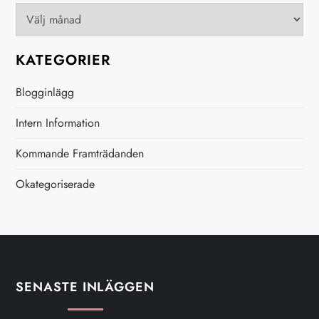
Arkiv
i
g
KATEGORIER
e
Blogginlägg
r
Intern Information
i
Kommande Framträdanden
Okategoriserade
n
g
SENASTE INLÄGGEN